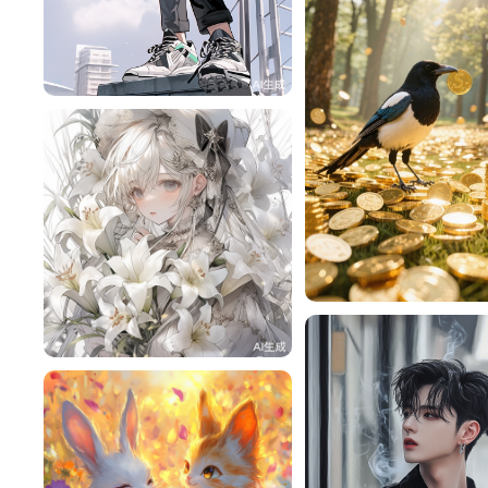
旧磁带
458
雪飘飘
赎￥
136