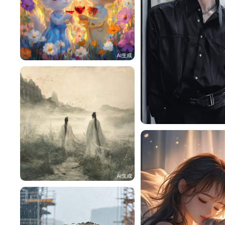
小陈
77
厉爷
2ES6AZ244ce8
45