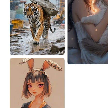
简爱
76
面包
nmPPm4L12616
46