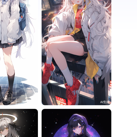
49
旧磁带
47