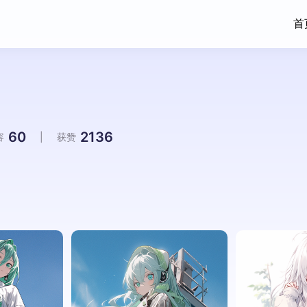
首
60
2136
容
|
获赞