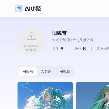
旧磁带
欢迎来到旧磁带的灵感空间
6
6
关注
|
粉丝
|
发布内
AI绘画
AI音乐
AI视频