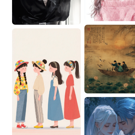
简爱
厉爷
65
蓝天白云