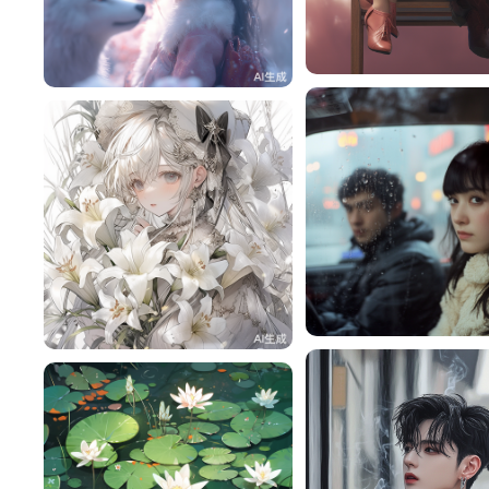
云2212
赎￥
163
🍀Lucky 浓🍓
赎￥
136