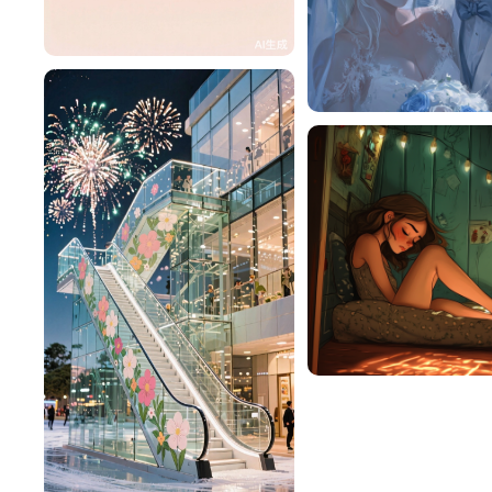
活
65
洛洛子w--忽盗
bee8bvy4b91b
莲子🌷
394