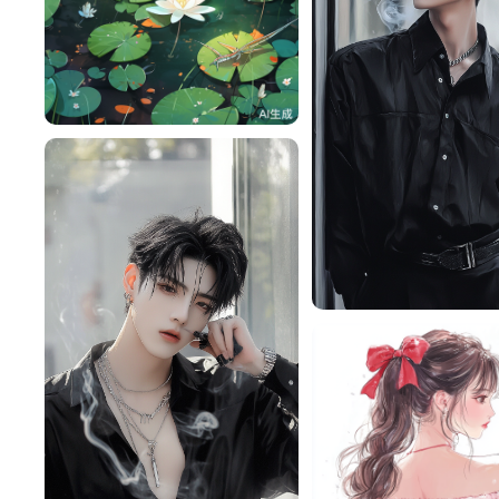
赎￥
81
厉爷