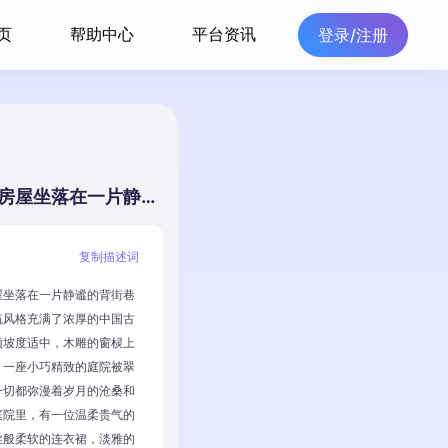
页
帮助中心
平台资讯
登录/注册
古色古香的中国房屋坐落在一片静谧的背街巷口。这座房屋的建筑风格充满了浓厚的中国古典韵味，瓦片的屋顶坡度适中，木雕的窗棂上雕刻着精美的图案，一座小巧精致的庭院被翠绿的植被所围绕，一切都弥漫着岁月的沧桑和宁静。在这古典的庭院里，有一位温柔贵气的女子。她穿着一袭丝般柔软的连衣裙，淡雅的色调与周围的环境相得益彰。裙摆拂过地面，轻轻拂动，仿佛是一幅悠扬的画卷。她的妆容淡雅而精致，眉梢微扬，嘴角含笑，散发出一种端画一副超现实的生活画
复制描述词
屋坐落在一片静谧的背街巷
筑风格充满了浓厚的中国古
顶坡度适中，木雕的窗棂上
，一座小巧精致的庭院被翠
一切都弥漫着岁月的沧桑和
庭院里，有一位温柔贵气的
丝般柔软的连衣裙，淡雅的