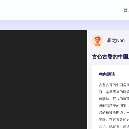
首
暴龙Nan
画面描述
古色古香的中国房
口。这座房屋的建
典韵味，瓦片的屋
雕刻着精美的图案
绿的植被所围绕，
宁静。在这古典的
女子。她穿着一袭