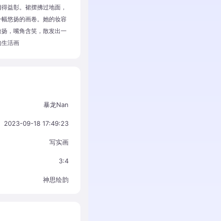
相得益彰。裙摆拂过地面，
一幅悠扬的画卷。她的妆容
微扬，嘴角含笑，散发出一
的生活画
暴龙Nan
2023-09-18 17:49:23
写实画
3:4
神思绘韵