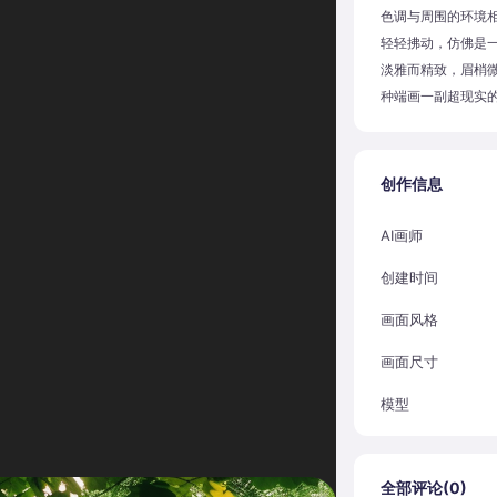
色调与周围的环境
轻轻拂动，仿佛是
淡雅而精致，眉梢
种端画一副超现实
创作信息
AI画师
创建时间
画面风格
画面尺寸
模型
全部评论(
0
)