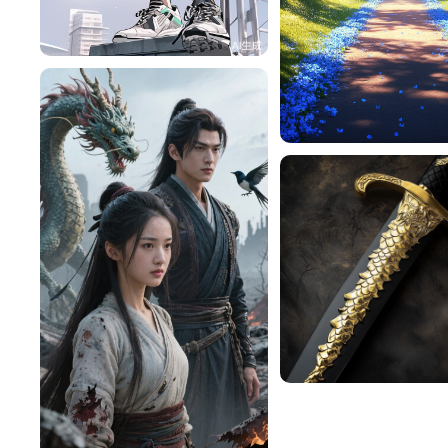
旧磁带
458
一不做事二不休息
^辰^
tzqjfyS4bfac
98