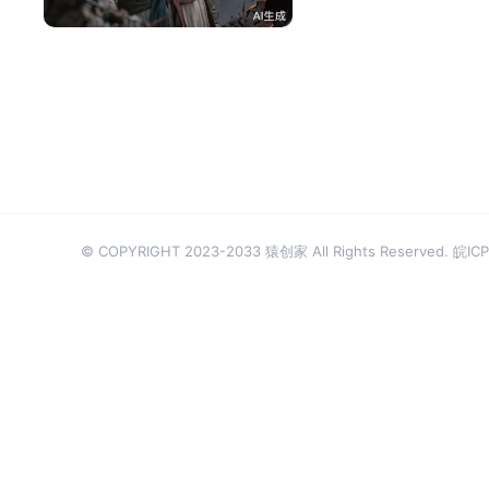
© COPYRIGHT 2023-2033 猿创家 All Rights Reserved.
皖ICP