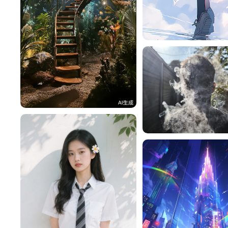
旧磁带
好运随身
424
lac