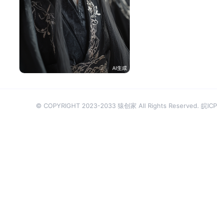
厉爷
125
© COPYRIGHT 2023-2033 猿创家 All Rights Reserved.
皖ICP