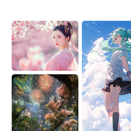
Tffeu7M1a416
265