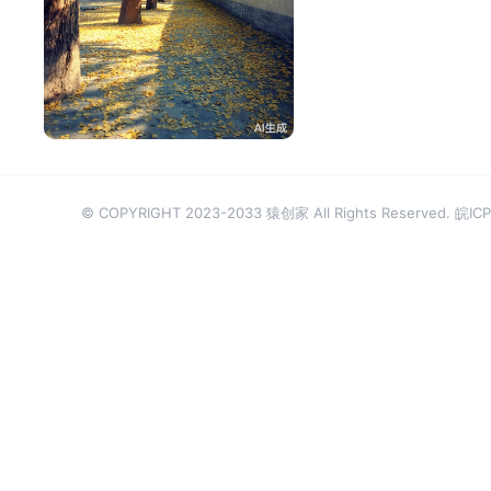
大番茄
614
© COPYRIGHT 2023-2033 猿创家 All Rights Reserved.
皖ICP