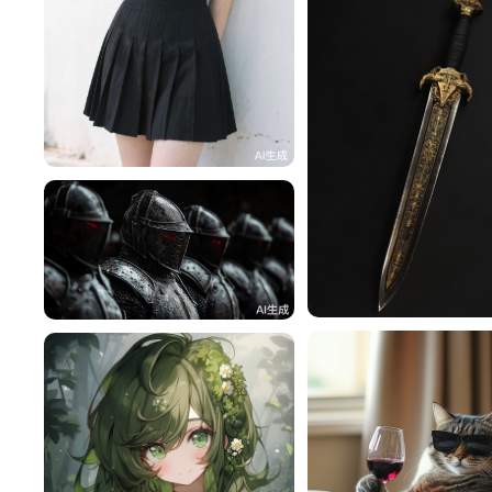
一不做事二不休息
145
^辰^
卡利维
49