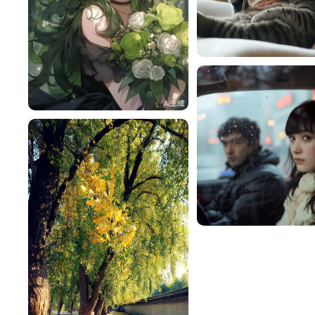
lac
雪梨
116
🍀Lucky 浓🍓