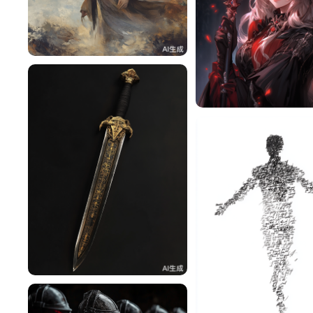
迪dι.
104
Suo
^辰^
52
zoo069