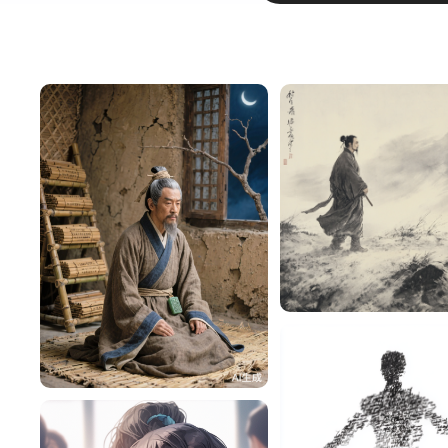
迪dι.
HZ87rOe45b84
118