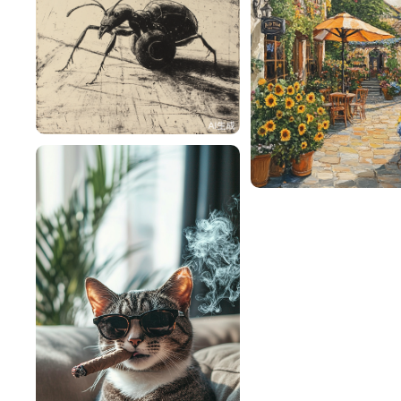
阳光sunshine
42
🌱 Vicky🍓