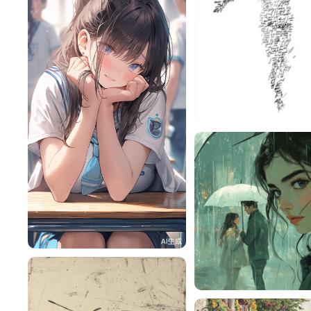
zoo069
RY9MAiF1cdb9
90
赎nm