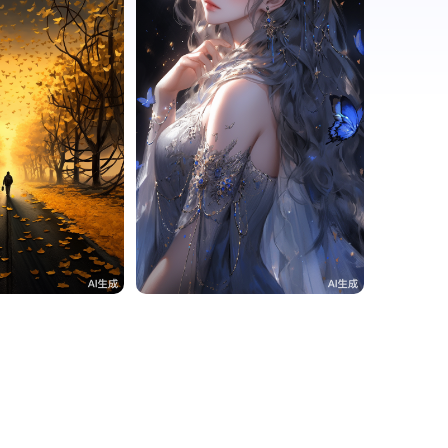
06c4
1
UVsftJZ106c4
4