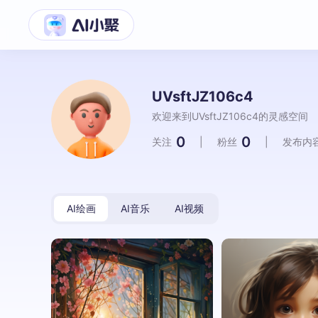
UVsftJZ106c4
欢迎来到UVsftJZ106c4的灵感空间
0
0
关注
|
粉丝
|
发布内
AI绘画
AI音乐
AI视频