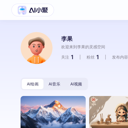
李果
欢迎来到李果的灵感空间
1
1
关注
|
粉丝
|
发布内容
AI绘画
AI音乐
AI视频
李果
188