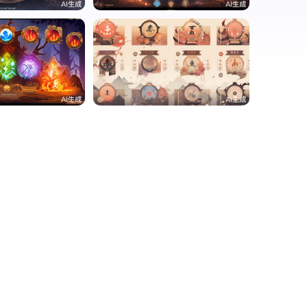
0
李果
0