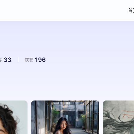
首
33
196
容
|
获赞