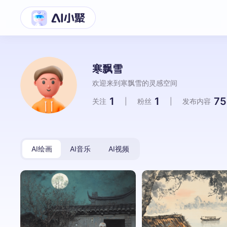
寒飘雪
欢迎来到寒飘雪的灵感空间
1
1
75
关注
|
粉丝
|
发布内容
AI绘画
AI音乐
AI视频