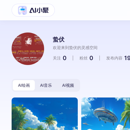
蛰伏
欢迎来到蛰伏的灵感空间
0
0
1
关注
|
粉丝
|
发布内容
AI绘画
AI音乐
AI视频