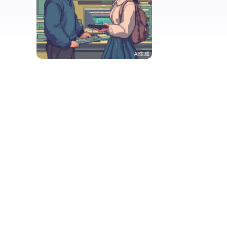
bj82cgt47c78
32