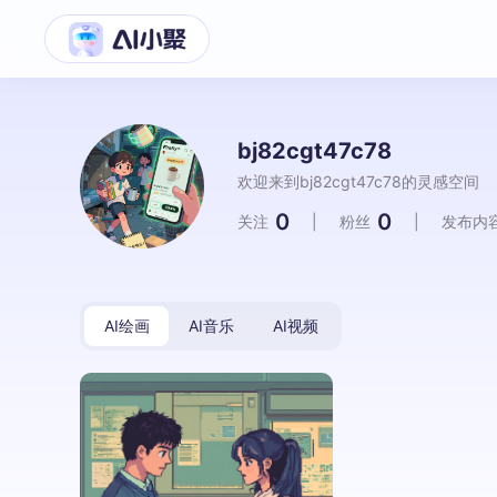
bj82cgt47c78
欢迎来到bj82cgt47c78的灵感空间
0
0
关注
|
粉丝
|
发布内
AI绘画
AI音乐
AI视频