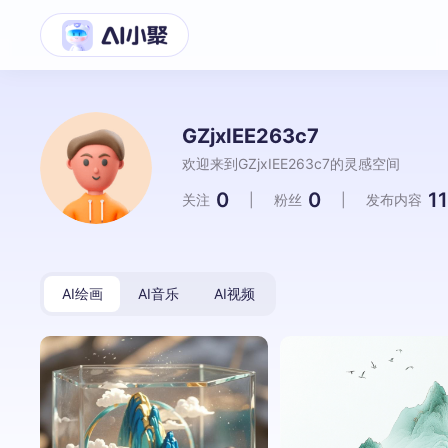
GZjxIEE263c7
欢迎来到GZjxIEE263c7的灵感空间
0
0
11
关注
|
粉丝
|
发布内容
AI绘画
AI音乐
AI视频