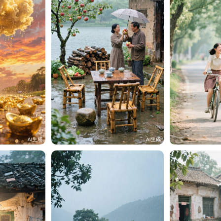
）
343
贵州面馆（老李）
26
贵州面馆