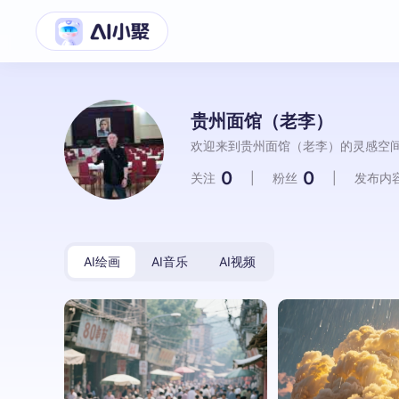
贵州面馆（老李）
欢迎来到贵州面馆（老李）的灵感空
0
0
关注
|
粉丝
|
发布内
AI绘画
AI音乐
AI视频