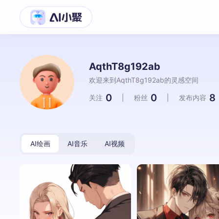
AqthT8g192ab
欢迎来到AqthT8g192ab的灵感空间
0
0
8
关注
|
粉丝
|
发布内容
AI绘画
AI音乐
AI视频