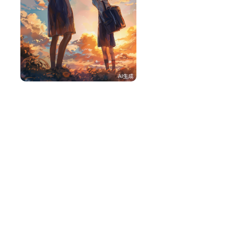
AqthT8g192ab
3