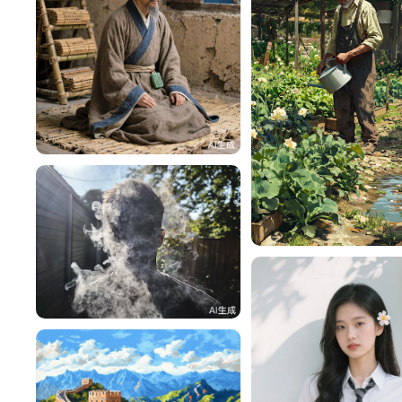
HZ87rOe45b84
118
h4pMiM8232a5
lac
54