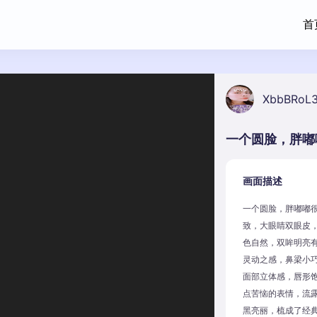
首
XbbBRoL
画面描述
一个圆脸，胖嘟嘟
致，大眼睛双眼皮
色自然，双眸明亮
灵动之感，鼻梁小
面部立体感，唇形
点苦恼的表情，流
黑亮丽，梳成了经