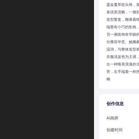
鎏金蔓草纹头饰，
条优美流畅，一侧
造型繁复，雕琢着
端垂有小巧的坠饰
另一侧装饰有华丽
分雍容华贵。她佩
温润，与整体造型
衣服浅蓝色为主调
出一种唯美浪漫的
旁，右手端着一杯
糊
创作信息
AI画师
创建时间