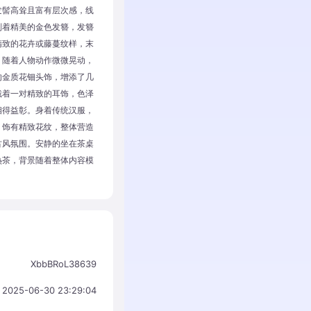
发髻高耸且富有层次感，线
别着精美的金色发簪，发簪
精致的花卉或藤蔓纹样，末
，随着人物动作微微晃动，
的金质花钿头饰，增添了几
戴着一对精致的耳饰，色泽
相得益彰。身着传统汉服，
，饰有精致花纹，整体营造
古风氛围。安静的坐在茶桌
热茶，背景随着整体内容模
XbbBRoL38639
2025-06-30 23:29:04