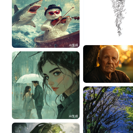
zoo069
lac
76
zkq069
赎nm
58