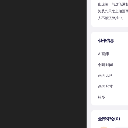
山连绵，与这飞瀑
河从九天之上倾泄
人不禁沉醉其中。
创作信息
AI画师
创建时间
画面风格
画面尺寸
模型
全部评论(
0
)