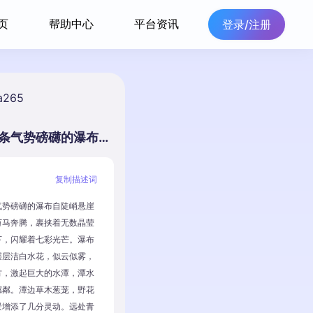
页
帮助中心
平台资讯
登录/注册
a265
崇山峻岭间，一条气势磅礴的瀑布自陡峭悬崖飞泻而下。水流如万马奔腾，裹挟着无数晶莹水珠，在阳光映照下，闪耀着七彩光芒。瀑布飞坠过程中，溅起层层洁白水花，似云似雾，弥漫四周。瀑布下方，激起巨大的水潭，潭水碧绿如翡翠，波光粼粼。潭边草木葱茏，野花烂漫，为这壮观之景增添了几分灵动。远处青山连绵，与这飞瀑相互映衬。整幅画面仿佛银河从九天之上倾泄而下，充满震撼与美感，让人不禁沉醉其中。
复制描述词
气势磅礴的瀑布自陡峭悬崖
万马奔腾，裹挟着无数晶莹
下，闪耀着七彩光芒。瀑布
层层洁白水花，似云似雾，
方，激起巨大的水潭，潭水
粼粼。潭边草木葱茏，野花
景增添了几分灵动。远处青