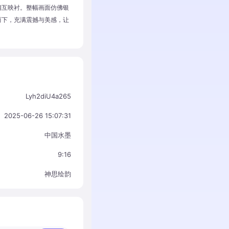
相互映衬。整幅画面仿佛银
而下，充满震撼与美感，让
Lyh2diU4a265
2025-06-26 15:07:31
中国水墨
9:16
神思绘韵