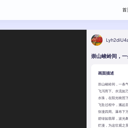
首
Lyh2diU4
画面描述
崇山峻岭间，一条
飞泻而下。水流如
水珠，在阳光映照
飞坠过程中，溅起
弥漫四周。瀑布下
碧绿如翡翠，波光
烂漫，为这壮观之