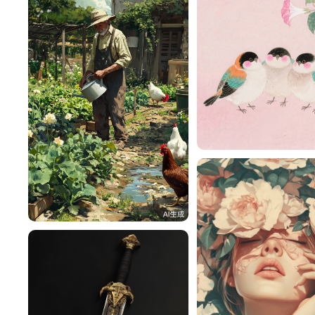
活
h4pMiM8232a5
28