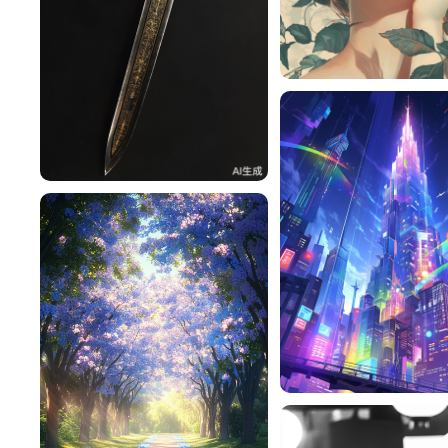
3XkrOa4498b3
^辰^
52
Tessiquer