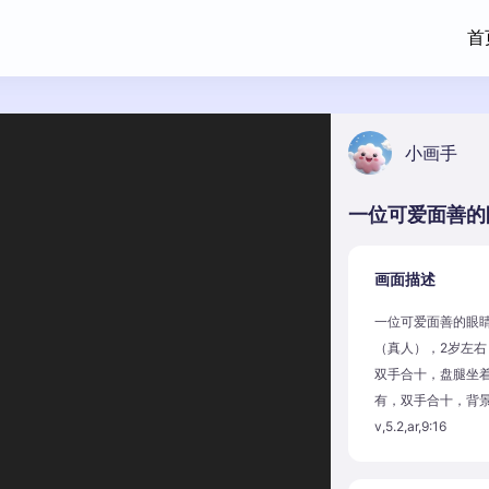
首
小画手
画面描述
一位可爱面善的眼
（真人），2岁左
双手合十，盘腿坐
有，双手合十，背景
v,5.2,ar,9:16