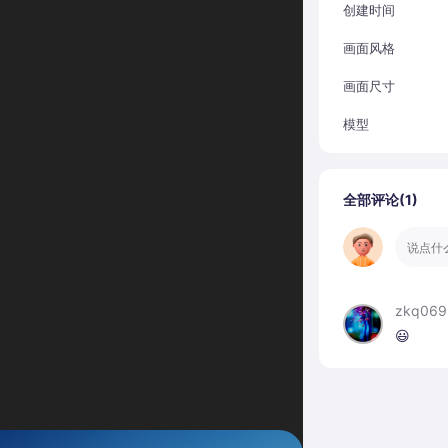
创建时间
画面风格
画面尺寸
模型
全部评论(
1
)
zkq06
😃