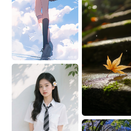
旧磁带
131
蔚蓝