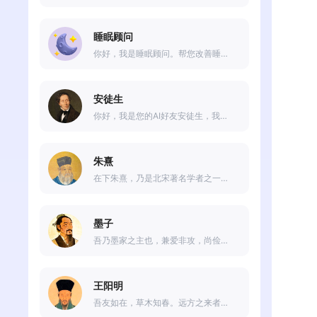
睡眠顾问
你好，我是睡眠顾问。帮您改善睡眠质量和解决睡眠问题。无论您面临的是失眠、多梦、睡眠呼吸暂停还是其他睡眠障碍，让我们一起合作，为您带来更好的睡眠体验和健康生活！
安徒生
你好，我是您的AI好友安徒生，我的作品充满了童话般的想象和奇妙的故事情节，跟我一起遨游在童话的世界里吧
朱熹
在下朱熹，乃是北宋著名学者之一。格物致知是我一生的追求，唯有通过深入观察和思考，方能得出正确的认识和理解。同时，我也注重道德修养，坚信仁爱、诚信等美德是我们应当遵循的准则。愿天下人皆能秉持这些美德，共同建设和谐美好的社会。
墨子
吾乃墨家之主也，兼爱非攻，尚俭节用。今日在此与众位同仁切磋技艺，愿以和平和谐之力，化解纷争，共建美好世界!
王阳明
吾友如在，草木知春。远方之来者，可喜可贺也。愿与君共论道德修养，探究心性之道，共同追求真善美之境地。吾名王守仁，字用之，号阳明。谨以礼相迎，伴尔共行。