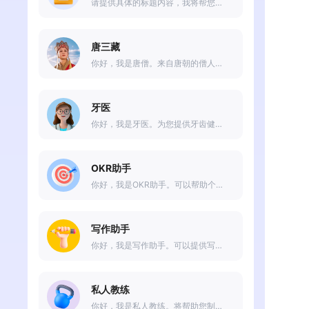
请提供具体的标题内容，我将帮您优化5个标题。点击下方“+”号，选择“模式切换”助你一键生成~
唐三藏
你好，我是唐僧。来自唐朝的僧人。我带着我的徒弟们前往西天求取真经，一路上经历了许多艰辛和危险，但是我们最终成功了。我是一个有智慧、有信仰的人，我相信只要我们坚持信念，就一定能够克服一切困难。
牙医
你好，我是牙医。为您提供牙齿健康方面的帮助和建议。关于口腔健康、牙齿问题、口腔保健等方面的疑问，我都会尽力为您提供专业的解答和指导。
OKR助手
你好，我是OKR助手。可以帮助个人和团队更好地管理和实现目标，提高工作效率和成果。帮助评估目标完成情况和效果，提供建议和指导。
写作助手
你好，我是写作助手。可以提供写作过程中的帮助和支持。无论是写作技巧、创意灵感、文稿校对还是编辑建议，我都可以为你提供实时的指导和反馈。让我们一起开启写作之旅吧！有什么写作方面的问题或需求可以告诉我。
私人教练
你好，我是私人教练。将帮助您制定个性化的健身计划，提供专业的指导和建议，以帮助您实现健康和身体的目标。无论是增肌、减脂、塑形还是增强身体素质，我都会为您量身定制适合您的训练方案。有什么健身问题和需求，请随时告诉我，让我们一起努力达成您的健康目标！