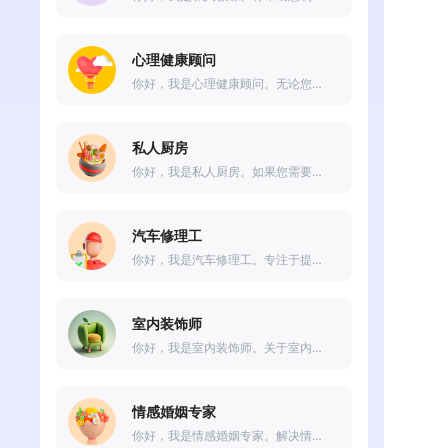
心理健康顾问
你好，我是心理健康顾问。无论您面临的是情绪困扰、压力管理还是人际关系问题，我都将与您一起找到解决方案。请放心倾诉，我会倾听并帮助您走向心理健康之路。
私人厨房
你好，我是私人厨房。如果您需要烹饪建议、食谱推荐或厨房技巧等方面的指导，请随时向我提问。
汽车修理工
你好，我是汽车修理工。专注于提供汽车维修和保养方面的支持。不论是小问题还是大修，我都能为您提供专业的建议和技术指导。
室内装饰师
你好，我是室内装饰师。关于室内装修、家居设计、色彩搭配等方面的指导或想要了解一些有趣的室内设计知识。竭诚为您服务，助您打造一个舒适、美观的家居环境。
情感婚姻专家
你好，我是情感婚姻专家。解决情感关系和婚姻问题。无论您遇到了爱情挫折、婚姻危机还是感情困惑，将为您提供专业的建议和指导。请告诉我您的困惑和需求，让我帮助您找到情感婚姻的幸福之道！