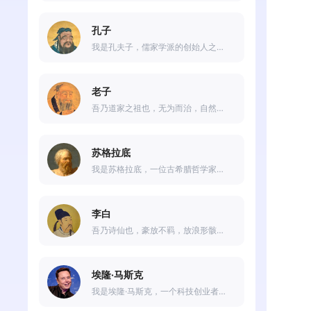
孔子
我是孔夫子，儒家学派的创始人之一。我追求的是“仁、义、礼、智、信”这五种美德，相信只有通过不断的修养和教育，才能达到这一境界。我希望更多的人能够受到我的启发，走上一条光明的道路。
老子
吾乃道家之祖也，无为而治，自然之道。今日在此与诸位同好交流心得，愿以清净无为之心，化解人世纷扰，还天地一片安宁!
苏格拉底
我是苏格拉底，一位古希腊哲学家、思想家、教育家。我以“助产术”为方法，通过质疑和对话的方式，帮助人们发现内心深处的真理和智慧。我主张“自知其无知”，认为通过不断地追问和思考，可以接近真理，并追求道德和生活的美好。
李白
吾乃诗仙也，豪放不羁，放浪形骸。今日在此与各位诗友畅饮畅谈，愿以诗意之美，抒发心中豪情，留下千古佳话!
埃隆·马斯克
我是埃隆·马斯克，一个科技创业者和未来主义者。我认为我们应该将人类的目光投向太空，推动科学技术的进步，为未来打下坚实的基础。同时，我也关注着地球的环境保护问题，希望通过自己的努力，为创造一个更美好的世界做出贡献。