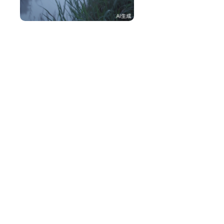
雨薇恋倾城
0