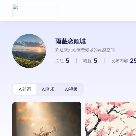
雨薇恋倾城
欢迎来到雨薇恋倾城的灵感空间
5
5
2
关注
|
粉丝
|
发布内容
AI绘画
AI音乐
AI视频