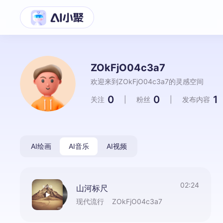
ZOkFjO04c3a7
欢迎来到ZOkFjO04c3a7的灵感空间
0
0
1
关注
|
粉丝
|
发布内容
AI绘画
AI音乐
AI视频
02:24
山河标尺
现代流行
ZOkFjO04c3a7