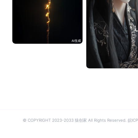
^辰^
50
厉爷
© COPYRIGHT 2023-2033 猿创家 All Rights Reserved.
皖ICP