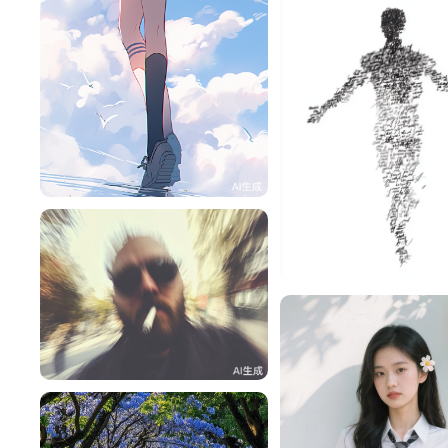
旧磁带
131
zoo069
lac
46