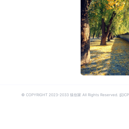
大番茄
© COPYRIGHT 2023-2033 猿创家 All Rights Reserved.
皖ICP