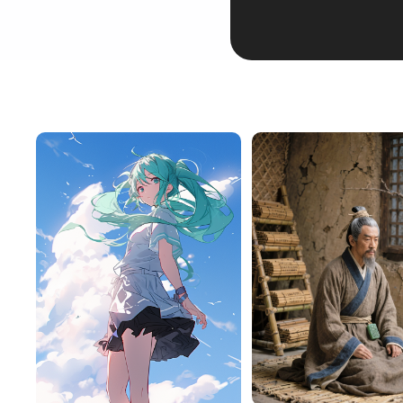
HZ87rOe45b84