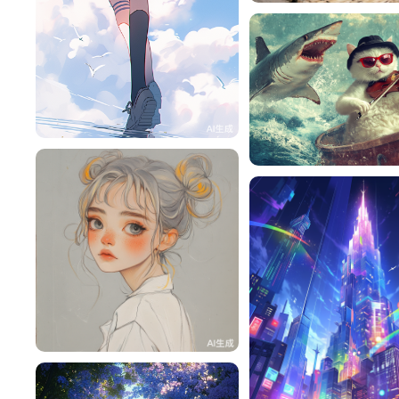
旧磁带
131
lac
nmPPm4L12616
113