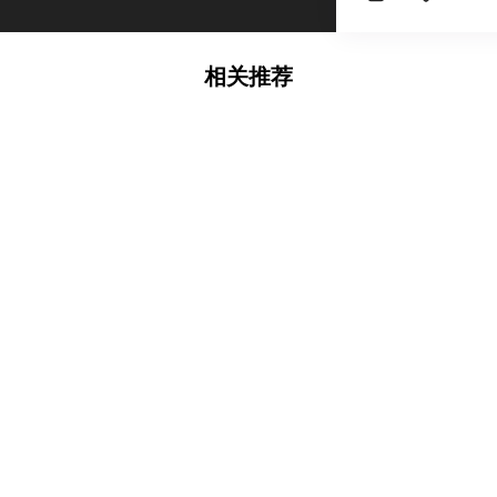
相关推荐
迪dι.
103
迪dι.
321