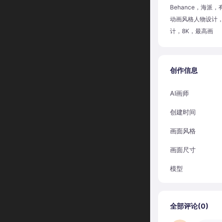
Behance，海派
动画风格人物设计
计，8K，最高画
创作信息
AI画师
创建时间
画面风格
画面尺寸
模型
全部评论(
0
)