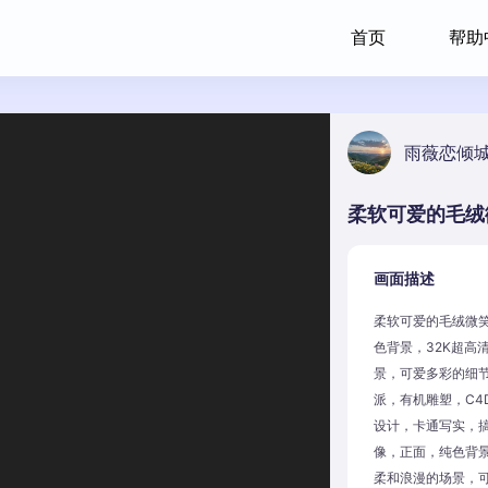
首页
帮助
雨薇恋倾
画面描述
柔软可爱的毛绒微笑
色背景，32K超高
景，可爱多彩的细节
派，有机雕塑，C4
设计，卡通写实，搞
像，正面，纯色背景
柔和浪漫的场景，